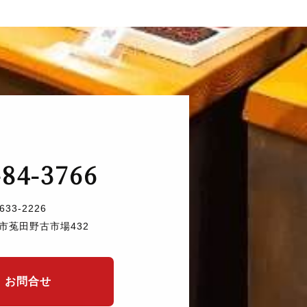
-84-3766
633-2226
市菟田野古市場432
お問合せ