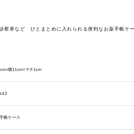
診察券など ひとまとめに入れられる便利なお薬手帳ケ
cm×横11cm×マチ1cm
ri12
手帳ケース