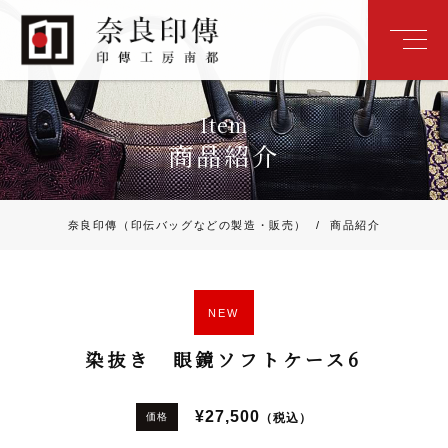
Item
商品紹介
奈良印傳（印伝バッグなどの製造・販売）
/
商品紹介
NEW
染抜き 眼鏡ソフトケース6
¥27,500
（税込）
価格