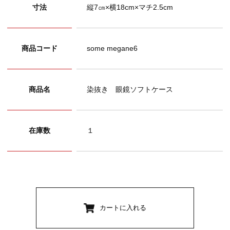
寸法
縦7㎝×横18cm×マチ2.5cm
商品コード
some megane6
商品名
染抜き 眼鏡ソフトケース
在庫数
１
カートに入れる