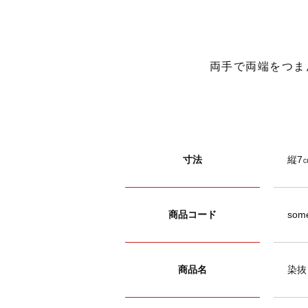
両手で両端をつま
寸法
縦7㎝
商品コード
som
商品名
染抜