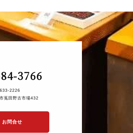
-84-3766
633-2226
市菟田野古市場432
お問合せ