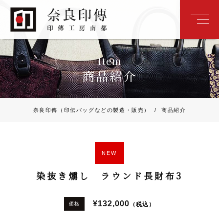
Item
商品紹介
奈良印傳（印伝バッグなどの製造・販売）
/
商品紹介
NEW
染抜き燻し ラウンド長財布3
¥132,000
（税込）
価格