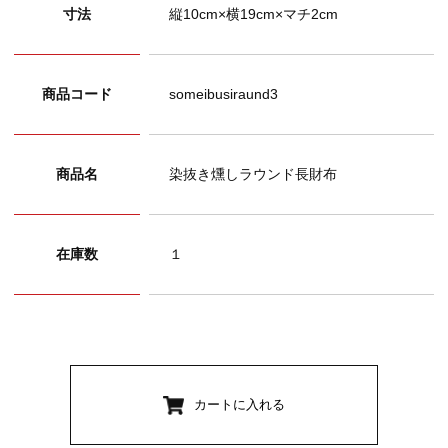
寸法
縦10cm×横19cm×マチ2cm
商品コード
someibusiraund3
商品名
染抜き燻しラウンド長財布
在庫数
１
カートに入れる