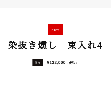
NEW
染抜き燻し 束入れ4
¥132,000
（税込）
価格