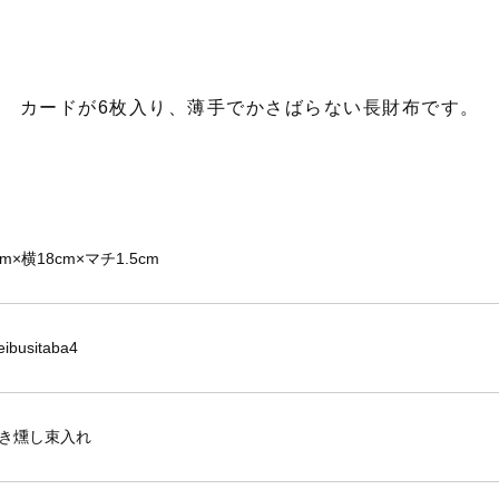
カードが6枚入り、薄手でかさばらない長財布です。
m×横18cm×マチ1.5cm
ibusitaba4
き燻し束入れ