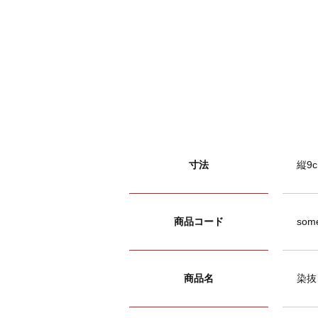
寸法
縦9c
商品コード
some
商品名
染抜