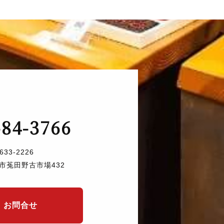
-84-3766
633-2226
市菟田野古市場432
お問合せ