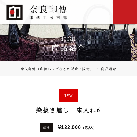
Item
商品紹介
奈良印傳（印伝バッグなどの製造・販売）
/
商品紹介
NEW
染抜き燻し 束入れ6
¥132,000
（税込）
価格