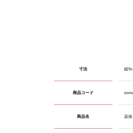
寸法
縦9c
商品コード
some
商品名
染抜