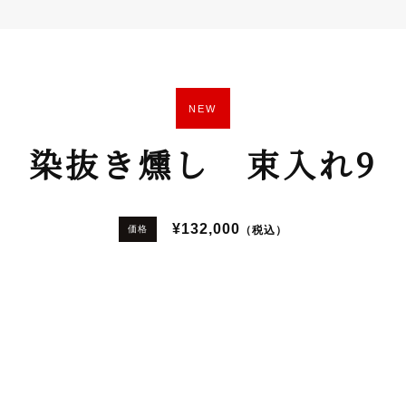
NEW
染抜き燻し 束入れ9
¥132,000
（税込）
価格