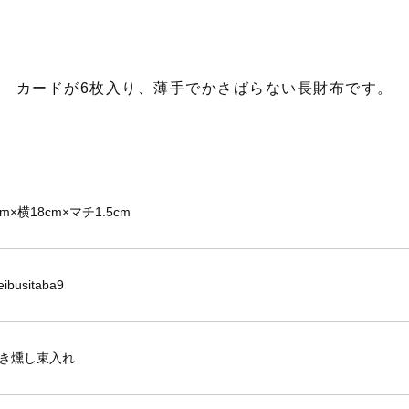
カードが6枚入り、薄手でかさばらない長財布です。
m×横18cm×マチ1.5cm
ibusitaba9
き燻し束入れ