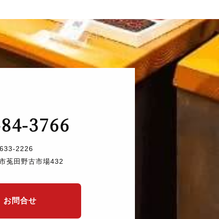
-84-3766
633-2226
市菟田野古市場432
お問合せ