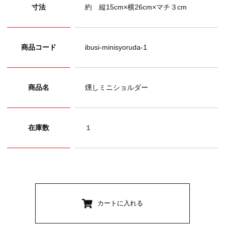
寸法
約 縦15cm×横26cm×マチ３cm
商品コード
ibusi-minisyoruda-1
商品名
燻しミニショルダー
在庫数
１
カートに入れる