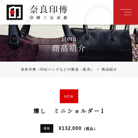
Item
商品紹介
奈良印傳（印伝バッグなどの製造・販売）
/
商品紹介
NEW
燻し ミニショルダー1
¥132,000
（税込）
価格