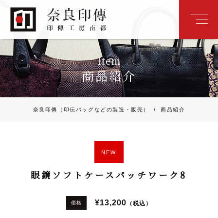
Item
商品紹介
奈良印傳（印伝バッグなどの製造・販売）
/
商品紹介
NEW
眼鏡ソフトケースパッチワーク8
¥13,200
（税込）
価格