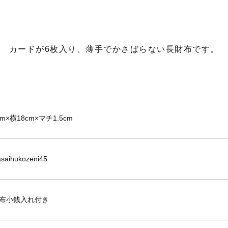
カードが6枚入り、薄手でかさばらない長財布です。
m×横18cm×マチ1.5cm
saihukozeni45
布小銭入れ付き