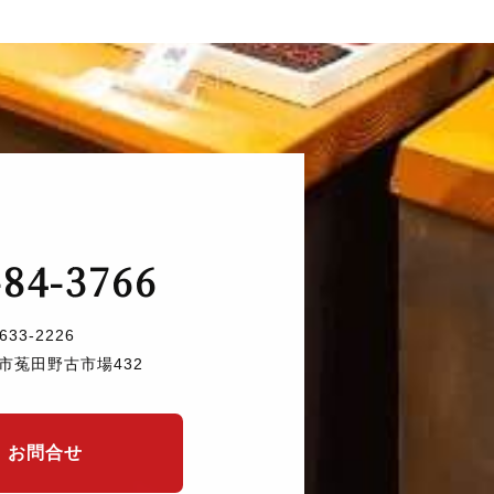
-84-3766
633-2226
市菟田野古市場432
お問合せ