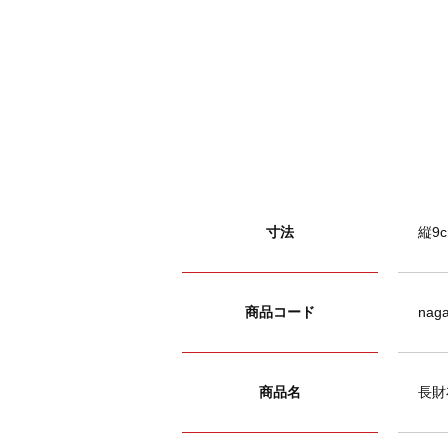
寸法
縦9c
商品コード
naga
商品名
長財