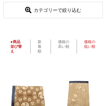
カテゴリーで絞り込む
●商品
新
価格の
価格の
並び替
着
高い順
低い順
え
順