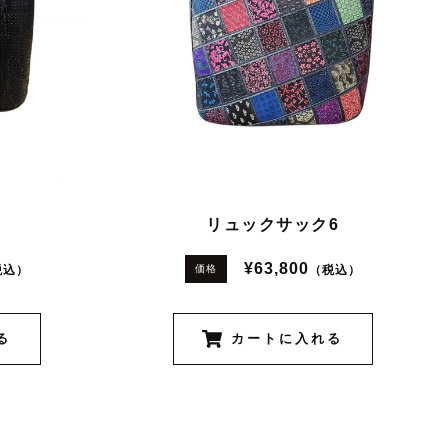
４
リュックサック6
¥63,800
税込）
（税込）
価格
る
カートに入れる