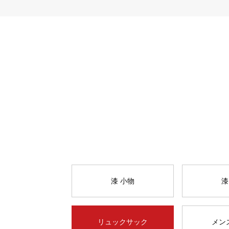
漆 小物
漆
リュックサック
メン