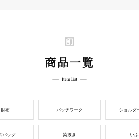
商品一覧
Item List
 財布
パッチワーク
ショルダ
ズバッグ
染抜き
いぶ