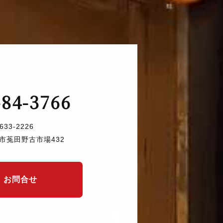
-84-3766
633-2226
市菟田野古市場432
お問合せ