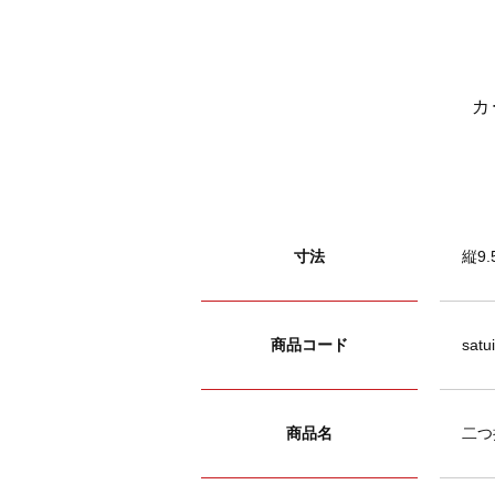
カ
寸法
縦9.
商品コード
satu
商品名
二つ