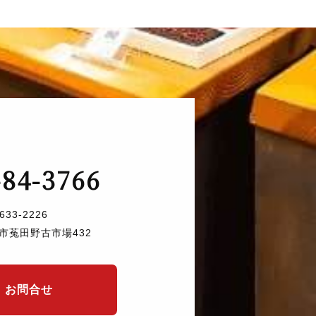
-84-3766
633-2226
市菟田野古市場432
お問合せ