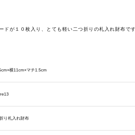
ードが１０枚入り、とても軽い二つ折りの札入れ財布で
5cm×横11cm×マチ1.5cm
ire13
折り札入れ財布