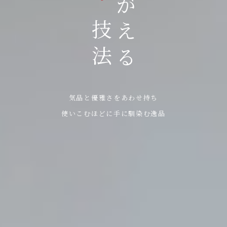
よみがえる
の
技法
気品と優雅さをあわせ持ち
使いこむほどに⼿に馴染む逸品