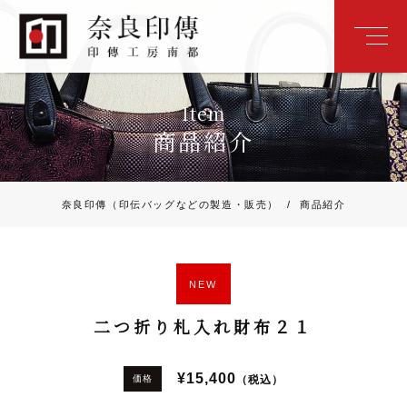
Item
商品紹介
奈良印傳（印伝バッグなどの製造・販売）
/
商品紹介
NEW
二つ折り札入れ財布２１
¥15,400
（税込）
価格