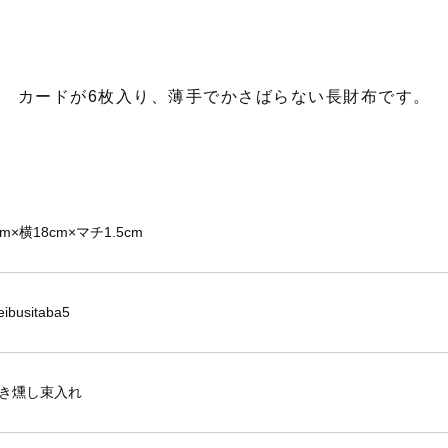
カードが6枚入り、薄手でかさばらない長財布です。
m×横18cm×マチ1.5cm
ibusitaba5
き燻し束入れ