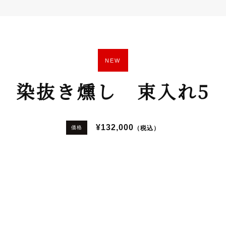
NEW
染抜き燻し 束入れ5
¥132,000
（税込）
価格