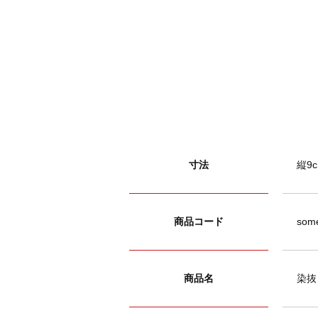
寸法
縦9c
商品コード
some
商品名
染抜