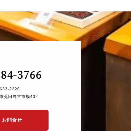
-84-3766
633-2226
市菟田野古市場432
お問合せ