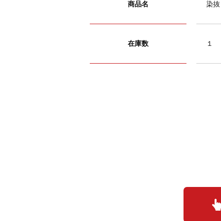
商品名
染抜
在庫数
１