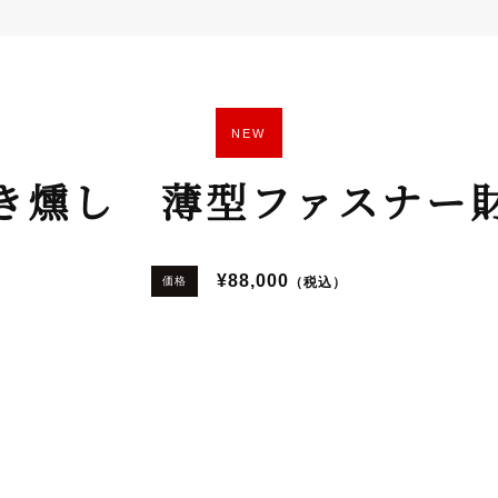
NEW
き燻し 薄型ファスナー
¥88,000
（税込）
価格