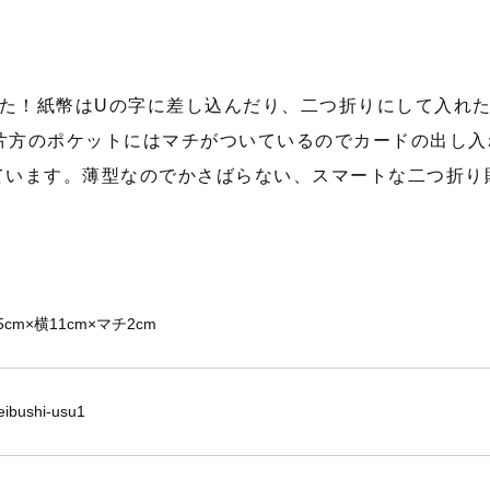
た！紙幣はUの字に差し込んだり、二つ折りにして入れ
片方のポケットにはマチがついているのでカードの出し
ています。薄型なのでかさばらない、スマートな二つ折り
5cm×横11cm×マチ2cm
ibushi-usu1