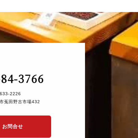
-84-3766
633-2226
市菟田野古市場432
お問合せ