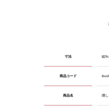
寸法
縦9c
商品コード
ibus
商品名
燻し