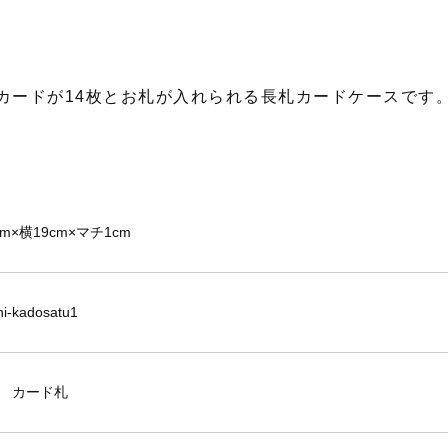
カードが14枚とお札が入れられる長札カードケースです
m×横19cm×マチ1cm
hi-kadosatu1
 カード札