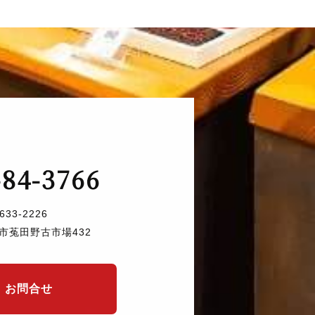
-84-3766
633-2226
市菟田野古市場432
お問合せ