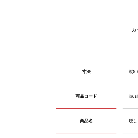
カ
寸法
縦9.
商品コード
ibus
商品名
燻し