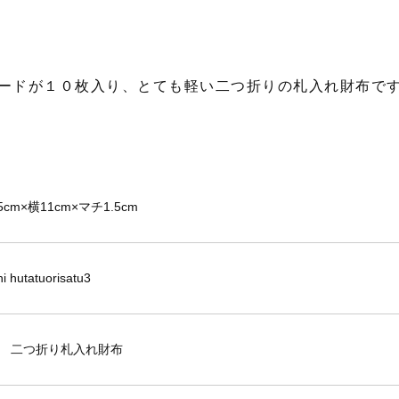
ードが１０枚入り、とても軽い二つ折りの札入れ財布で
5cm×横11cm×マチ1.5cm
hi hutatuorisatu3
 二つ折り札入れ財布