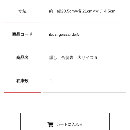
寸法
約 縦29.5cm×横 21cm×マチ 4.5cm
商品コード
ibusi gassai dai5
商品名
燻し 合切袋 大サイズ５
在庫数
１
カートに入れる