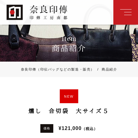
Item
商品紹介
奈良印傳（印伝バッグなどの製造・販売）
/
商品紹介
NEW
燻し 合切袋 大サイズ５
¥121,000
（税込）
価格