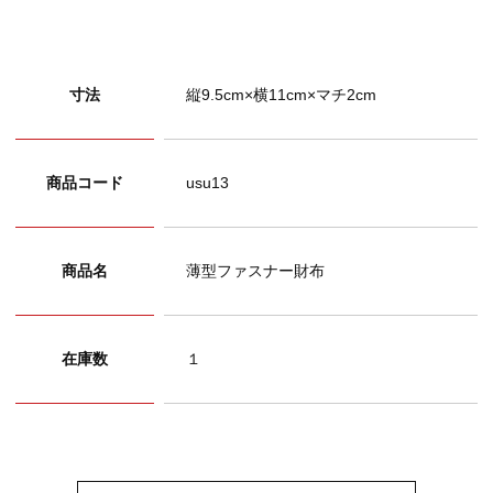
寸法
縦9.5cm×横11cm×マチ2cm
商品コード
usu13
商品名
薄型ファスナー財布
在庫数
１