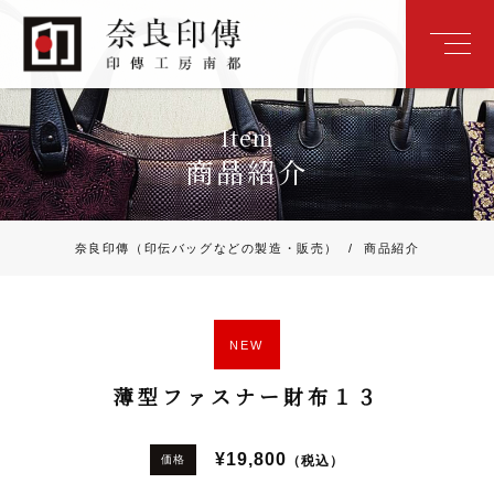
Item
商品紹介
奈良印傳（印伝バッグなどの製造・販売）
/
商品紹介
NEW
薄型ファスナー財布１３
¥19,800
（税込）
価格