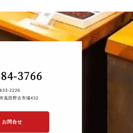
-84-3766
633-2226
市菟田野古市場432
お問合せ