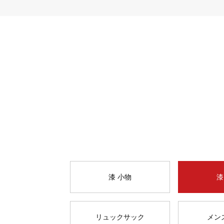
漆 小物
漆
リュックサック
メン