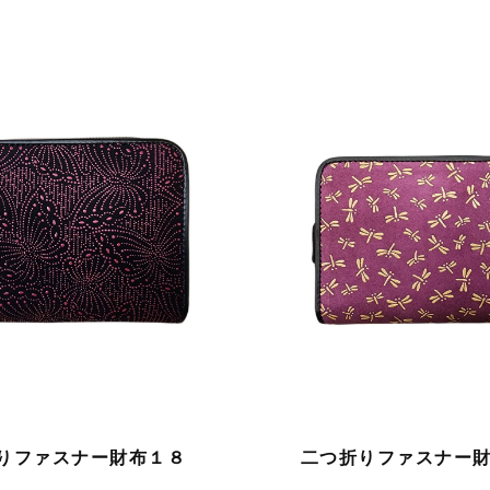
りファスナー財布１８
二つ折りファスナー