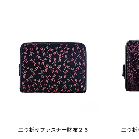
二つ折りファスナー財布２３
二つ折