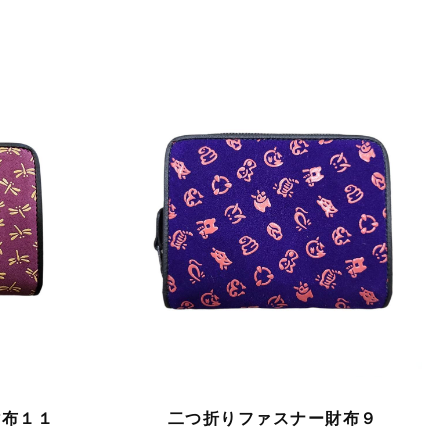
財布１１
二つ折りファスナー財布９