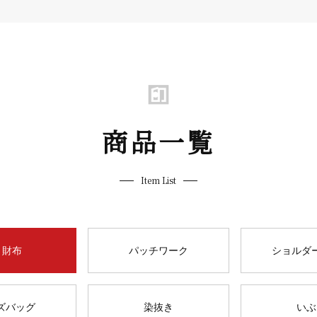
商品一覧
Item List
 財布
パッチワーク
ショルダ
ズバッグ
染抜き
いぶ