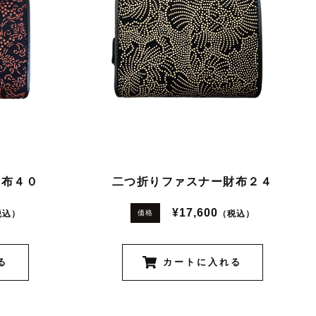
財布４０
二つ折りファスナー財布２４
¥17,600
税込）
（税込）
価格
る
カートに入れる