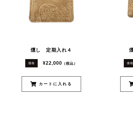
燻し 定期入れ４
¥22,000
（税込）
価格
価
カートに入れる