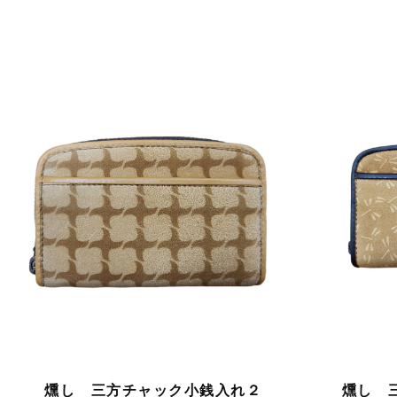
燻し 三方チャック小銭入れ２
燻し 