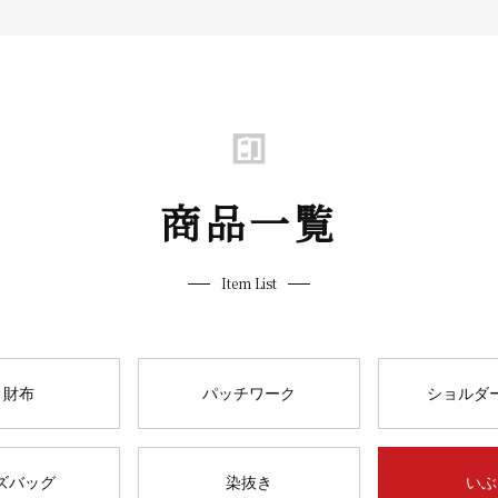
商品一覧
Item List
 財布
パッチワーク
ショルダ
ズバッグ
染抜き
いぶ