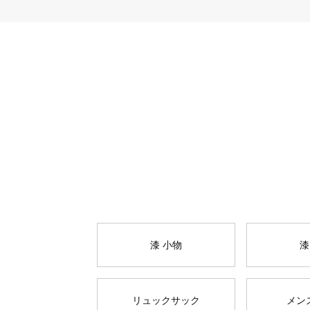
漆 小物
漆
リュックサック
メン