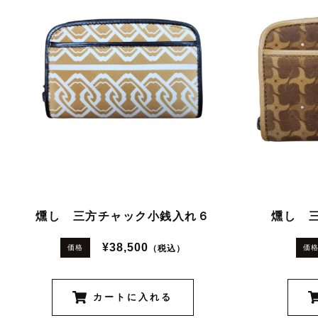
燻し 三方チャック小銭入れ６
燻し 
¥38,500
（税込）
価格
価
カートに入れる