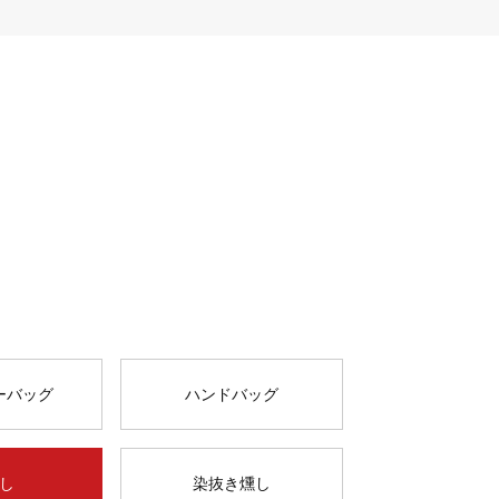
ーバッグ
ハンドバッグ
し
染抜き燻し