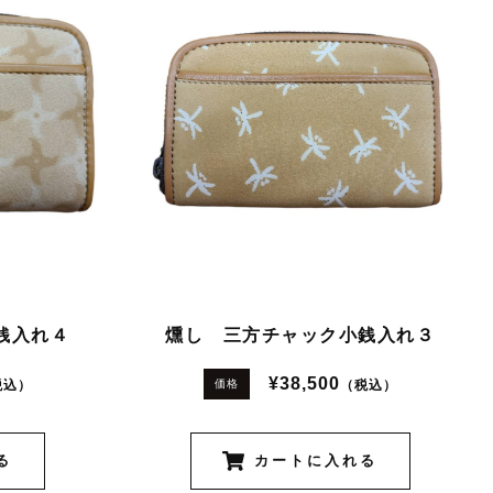
銭入れ４
燻し 三方チャック小銭入れ３
¥38,500
税込）
（税込）
価格
る
カートに入れる